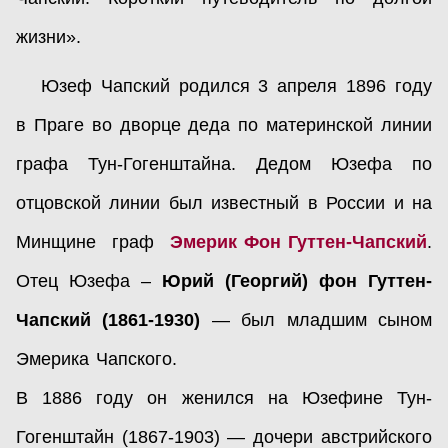
жизни».
Юзеф Чапский родился 3 апреля 1896 году
в Праге во дворце деда по материнской линии
графа Тун-Гогенштайна. Дедом Юзефа по
отцовской линии был известный в России и на
Минщине граф
Эмерик Фон Гуттен-Чапский
.
Отец Юзефа –
Юрий (Георгий) фон Гуттен-
Чапский (1861-1930)
— был младшим сыном
Эмерика Чапского.
В 1886 году он женился на Юзефине Тун-
Гогенштайн (1867-1903) — дочери австрийского