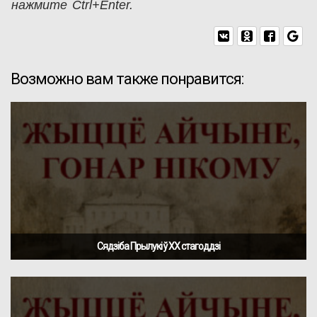
нажмите Ctrl+Enter.
Возможно вам также понравится:
Cядзіба Прылукі ў ХХ стагоддзі