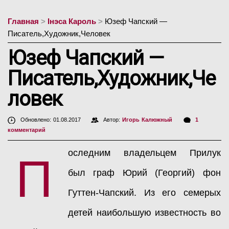
Главная
>
Інэса Кароль
>
Юзеф Чапский —
Писатель,Художник,Человек
Юзеф Чапский —
Писатель,Художник,Че
ловек
Обновлено: 01.08.2017
Автор:
Игорь Калюжный
1
комментарий
оследним владельцем Прилук
П
был граф Юрий (Георгий) фон
Гуттен-Чапский. Из его семерых
детей наибольшую известность во