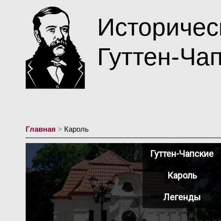
Историчес
Гуттен-Ча
Главная
>
Кароль
Гуттен-Чапские
Кароль
Легенды