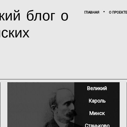
кий блог о
ГЛАВНАЯ
О ПРОЕКТ
пских
Великий
Кароль
Минск
Станьково